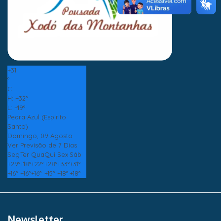
+
31
°
C
H:
+
32°
L:
+
19°
Pedra Azul (Espirito
Santo)
Domingo, 09 Agosto
Ver Previsão de 7 Dias
Seg
Ter
Qua
Qui
Sex
Sáb
+
29°
+
18°
+
22°
+
28°
+
33°
+
31°
+
16°
+
16°
+
16°
+
15°
+
18°
+
18°
Newsletter