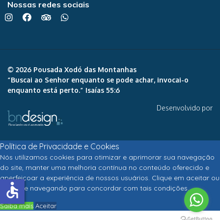
Nossas redes sociais
© 2026 Pousada Xodó das Montanhas
“Buscai ao Senhor enquanto se pode achar, invocai-o
enquanto está perto.” Isaías 55:6
Desenvolvido por
Política de Privacidade e Cookies
Nós utilizamos cookies para otimizar e aprimorar sua navegação
do site, manter uma melhoria contínua no conteúdo oferecido e
aperfeiçoar a experiência de nossos usuários. Clique em aceitar ou
accessible
continue navegando para concordar com tais condições.
Saiba mais
Aceitar