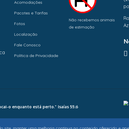
Acomodações
po
Pacotes e Tarifas
Ro
Não recebemos animais
Fotos
Az
de estimação
Localização
N
Fale Conosco
ica
Política de Privacidade
cai-o enquanto está perto.” Isaías 55:6
o site, manter uma melhoria contínua no conteúdo oferecido e aper