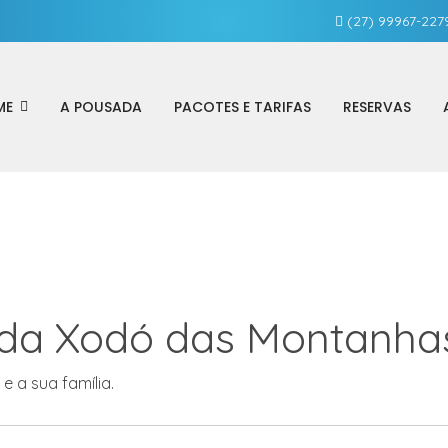
(27) 99967-227
ME
A POUSADA
PACOTES E TARIFAS
RESERVAS
da Xodó das Montanha
 a sua família.