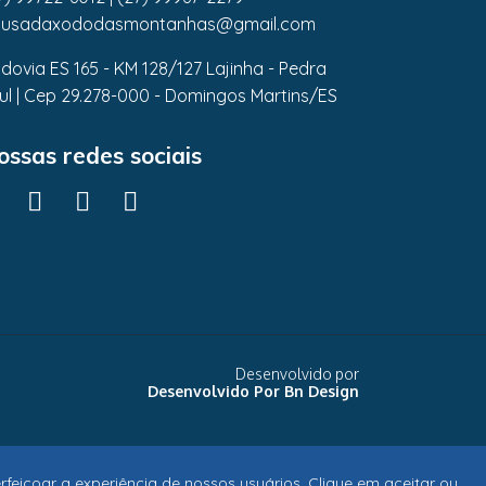
usadaxododasmontanhas@gmail.com
dovia ES 165 - KM 128/127 Lajinha - Pedra
ul | Cep 29.278-000 - Domingos Martins/ES
ossas redes sociais
Desenvolvido por
feiçoar a experiência de nossos usuários. Clique em aceitar ou