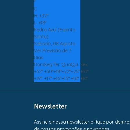
°
C
H:
+
32°
L:
+
18°
Pedra Azul (Espirito
Santo)
Sábado, 08 Agosto
Ver Previsão de 7
Dias
Dom
Seg
Ter
Qua
Qui
Sex
+
32°
+
30°
+
18°
+
22°
+
25°
+
33°
+
19°
+
17°
+
16°
+
15°
+
16°
+
16°
Newsletter
Assine a nossa newsletter e fique por dentro
de nossas promoções e novidades.