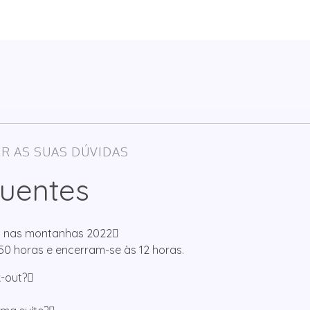
R AS SUAS DÚVIDAS
uentes
as nas montanhas 2022
:50 horas e encerram-se às 12 horas.
k-out?