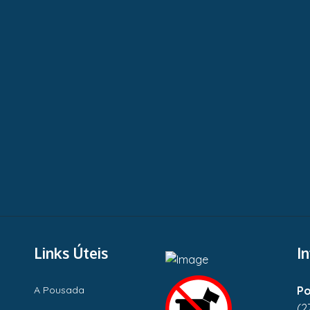
Links Úteis
I
A Pousada
Po
(2