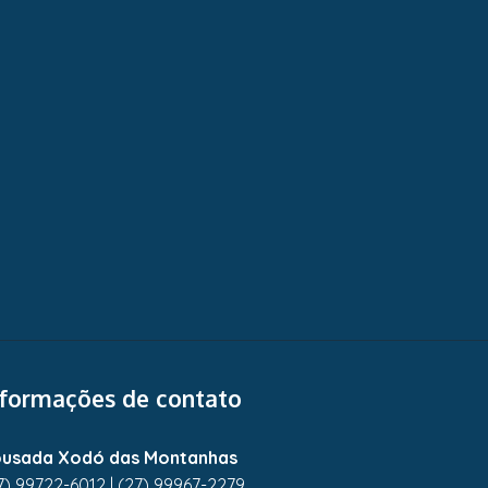
nformações de contato
usada Xodó das Montanhas
7) 99722-6012
|
(27) 99967-2279