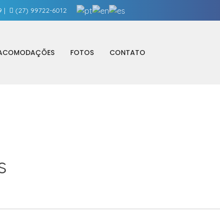
9
|
(27) 99722-6012
ACOMODAÇÕES
FOTOS
CONTATO
s