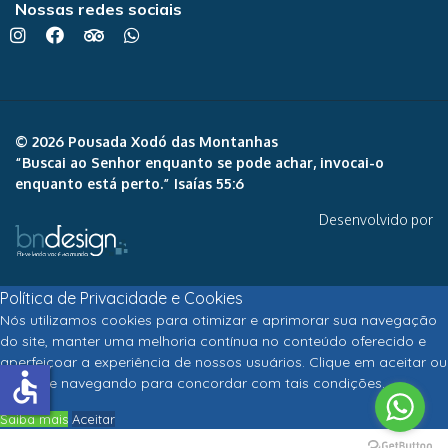
Nossas redes sociais
© 2026 Pousada Xodó das Montanhas
“Buscai ao Senhor enquanto se pode achar, invocai-o
enquanto está perto.” Isaías 55:6
Desenvolvido por
Política de Privacidade e Cookies
Nós utilizamos cookies para otimizar e aprimorar sua navegação
do site, manter uma melhoria contínua no conteúdo oferecido e
aperfeiçoar a experiência de nossos usuários. Clique em aceitar ou
accessible
continue navegando para concordar com tais condições.
Saiba mais
Aceitar