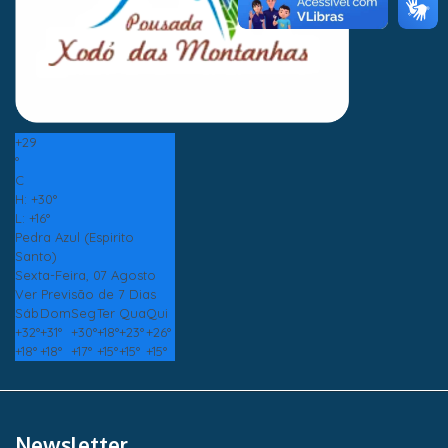
+
29
°
C
H:
+
30°
L:
+
16°
Pedra Azul (Espirito
Santo)
Sexta-Feira, 07 Agosto
Ver Previsão de 7 Dias
Sáb
Dom
Seg
Ter
Qua
Qui
+
32°
+
31°
+
30°
+
18°
+
23°
+
26°
+
18°
+
18°
+
17°
+
15°
+
15°
+
15°
Newsletter