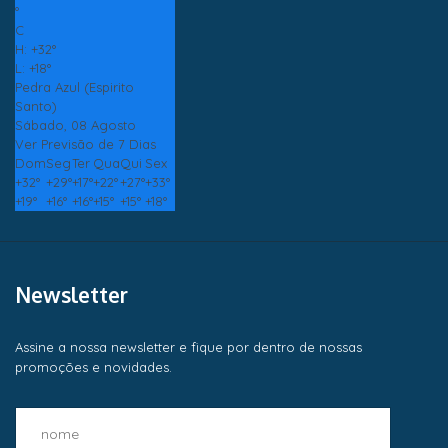
°
C
H:
+
32°
L:
+
18°
Pedra Azul (Espirito
Santo)
Sábado, 08 Agosto
Ver Previsão de 7 Dias
Dom
Seg
Ter
Qua
Qui
Sex
+
32°
+
29°
+
17°
+
22°
+
27°
+
33°
+
19°
+
16°
+
16°
+
15°
+
15°
+
18°
Newsletter
Assine a nossa newsletter e fique por dentro de nossas
promoções e novidades.