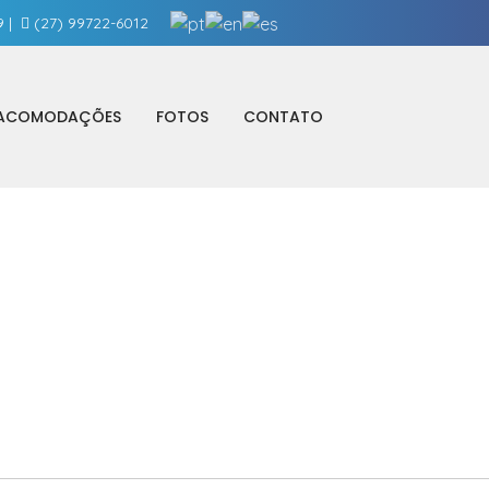
9
|
(27) 99722-6012
ACOMODAÇÕES
FOTOS
CONTATO