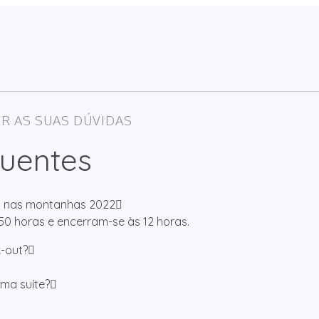
R AS SUAS DÚVIDAS
uentes
as nas montanhas 2022
:50 horas e encerram-se às 12 horas.
k-out?
ma suíte?