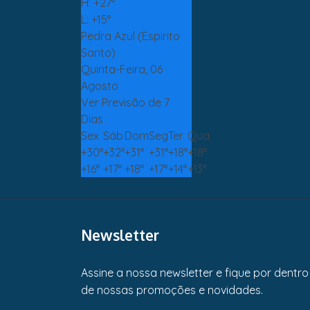
H:
+
27°
L:
+
15°
Pedra Azul (Espirito
Santo)
Quinta-Feira, 06
Agosto
Ver Previsão de 7
Dias
Sex
Sáb
Dom
Seg
Ter
Qua
+
30°
+
32°
+
31°
+
31°
+
18°
+
18°
+
16°
+
17°
+
18°
+
17°
+
14°
+
13°
Newsletter
Assine a nossa newsletter e fique por dentro
de nossas promoções e novidades.