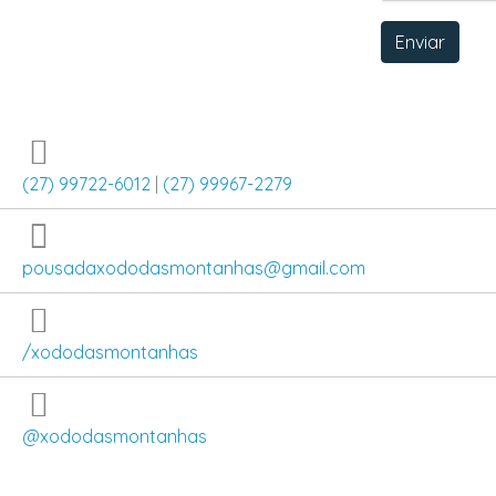
Enviar
(27) 99722-6012
|
(27) 99967-2279
pousadaxododasmontanhas@gmail.com
/xododasmontanhas
@xododasmontanhas