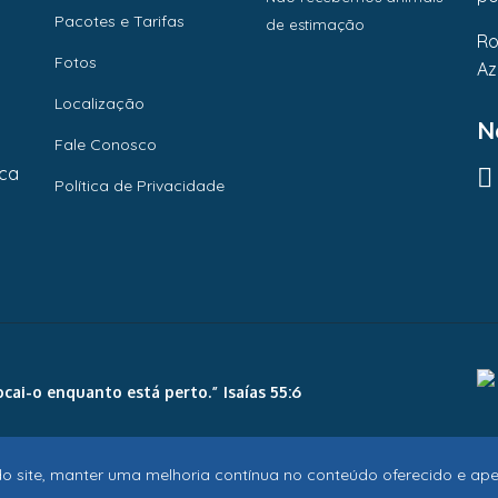
Pacotes e Tarifas
de estimação
Ro
Fotos
Az
Localização
N
Fale Conosco
ica
Política de Privacidade
cai-o enquanto está perto.” Isaías 55:6
o site, manter uma melhoria contínua no conteúdo oferecido e aper