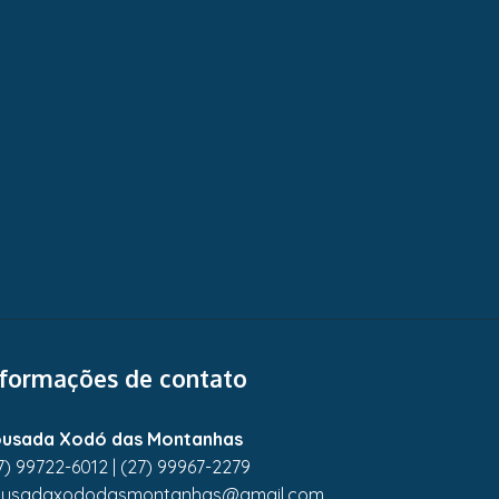
nformações de contato
usada Xodó das Montanhas
7) 99722-6012
|
(27) 99967-2279
usadaxododasmontanhas@gmail.com