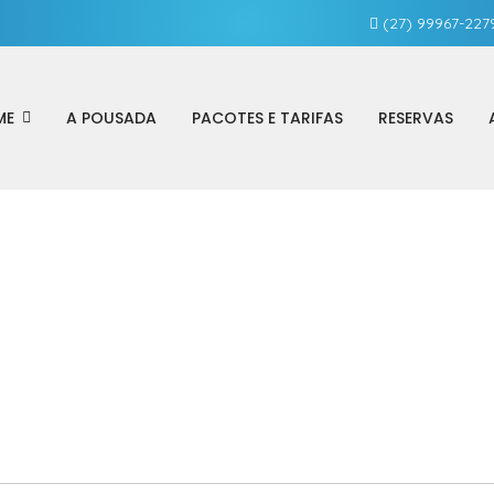
(27) 99967-227
ME
A POUSADA
PACOTES E TARIFAS
RESERVAS