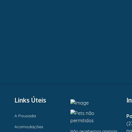
Links Úteis
I
A Pousada
Po
(2
Acomodações
po
Não recebemos animais