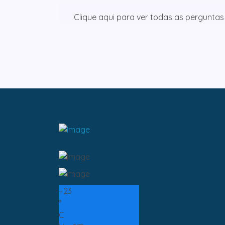
Clique aqui para ver todas as perguntas
+
23
°
C